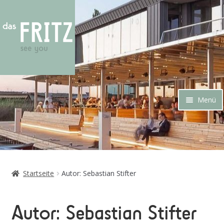
Zur
Zum
Navigation
Inhalt
springen
springen
Menü
Startseite
Autor: Sebastian Stifter
Autor:
Sebastian Stifter